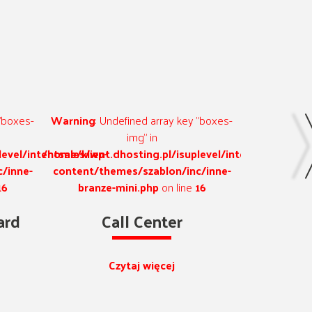
ey "boxes-
Warning
: Undefined array key "boxes-
Warning
:
img" in
uplevel/intentsales/wp-
/home/klient.dhosting.pl/isuplevel/intentsales/w
/home/klien
inc/inne-
content/themes/szablon/inc/inne-
content/
ne
16
branze-mini.php
on line
16
bran
Obsługa Delivery
Czytaj więcej