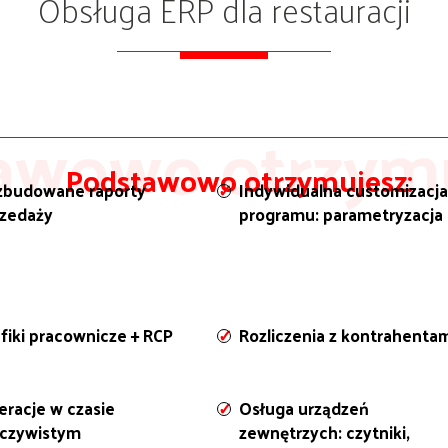
Obsługa ERP dla restauracji
awowo otrzymu
Podstawowo otrzymujesz:
zbudowane raporty
Indywidualna customizacja
rzedaży
programu: parametryzacja
fiki pracownicze + RCP
Rozliczenia z kontrahenta
racje w czasie
Osługa urządzeń
eczywistym
zewnętrzych: czytniki,