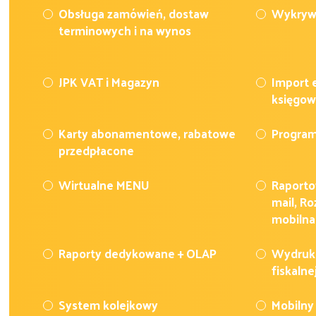
Obsługa zamówień, dostaw
Wykryw
terminowych i na wynos
JPK VAT i Magazyn
Import 
księgo
Karty abonamentowe, rabatowe
Program
przedpłacone
Wirtualne MENU
Raporto
mail, R
mobilna
Raporty dedykowane + OLAP
Wydruki
fiskalne
System kolejkowy
Mobilny