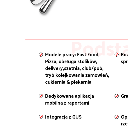
Podst
Modele pracy: Fast Food,
Ro
Pizza, obsługa stolików,
sp
delivery,szatnia, club/pub,
tryb kolejkowania zamówień,
cukiernia & piekarnia
Dedykowana aplikacja
Gra
mobilna z raportami
Integracja z GUS
Ope
rz