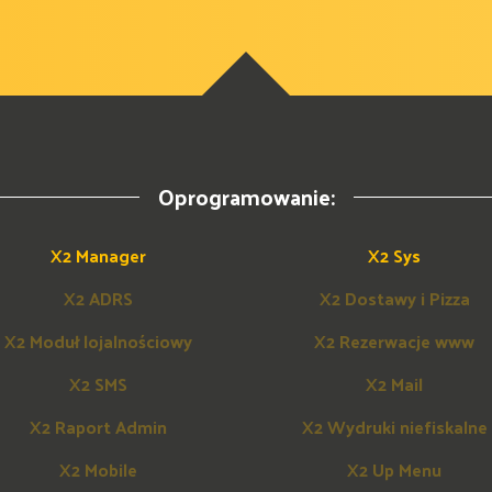
Oprogramowanie:
X2 Manager
X2 Sys
X2 ADRS
X2 Dostawy i Pizza
X2 Moduł lojalnościowy
X2 Rezerwacje www
X2 SMS
X2 Mail
X2 Raport Admin
X2 Wydruki niefiskalne
X2 Mobile
X2 Up Menu