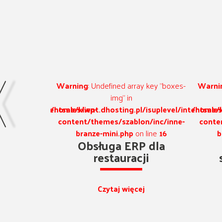
rray key "boxes-
Warning
: Undefined array key "boxes-
War
n
img" in
.pl/isuplevel/intentsales/wp-
/home/klient.dhosting.pl/isuplevel/intentsa
/home
blon/inc/inne-
content/themes/szablon/inc/inne-
con
p
on line
16
branze-mini.php
on line
16
RP dla
Kioski
acji
samoobsługowe
ęcej
Czytaj więcej