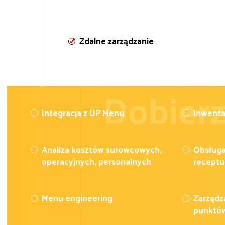
Zdalne zarządzanie
Dobierz
Integracja z UP Menu
Inwenta
Analiza kosztów surowcowych,
Obsługa
operacyjnych, personalnych
recept
Menu engineering
Zarządz
punktów