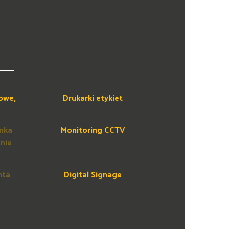
owe,
Drukarki etykiet
onka
Monitoring CCTV
anie
nta
Digital Signage