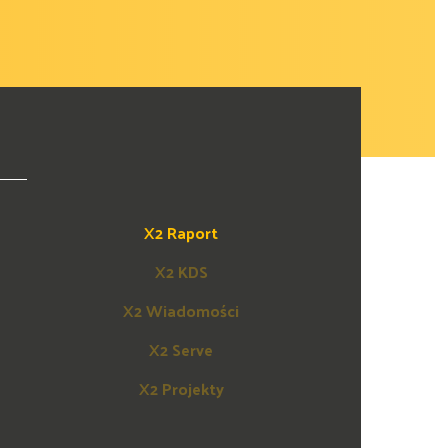
X2 Raport
X2 KDS
X2 Wiadomości
X2 Serve
X2 Projekty