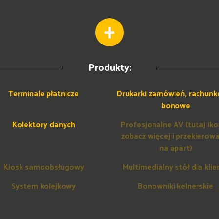
Produkty:
Terminale płatnicze
Drukarki zamówień, rachunk
bonowe
Kolektory danych
Profesjonalne AV (tutaj ik
zobacz więcej i przekierow
na apart)
Kiosk samoobsługowy
Multimedialny stół dla klie
System kolejkowy
Bonowniki kelnerskie