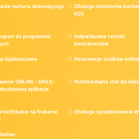
anie numeru dzwoniącego
Obsługa monitorów kuche
KDS
export do programów
Indywidualne cenniki
wych
kontrahentów
y lojalnościowe
Rezerwacje stolików onlin
wanie ONLINE - SMS,E-
Multimedialne stół dla klie
ozbudowana aplikacja
 niefiskalne na frukarce
Obsługa i projektowanie i
j
 kelner