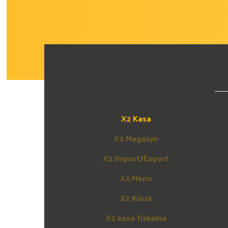
X2 Kasa
X2 Magazyn
X2 Import/Export
X2 Menu
X2 Kiosk
X2 kasa fiskalna