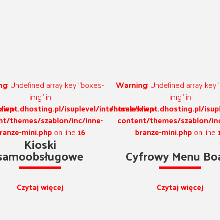
ning
: Undefined array key "boxes-
Warning
: Undefined array k
img" in
img" in
les/wp-
/klient.dhosting.pl/isuplevel/intentsales/wp-
/home/klient.dhosting.pl/is
tent/themes/szablon/inc/inne-
content/themes/szablon/
branze-mini.php
on line
16
branze-mini.php
on li
Cyfrowy Menu Board
Call Center
Czytaj więcej
Czytaj więcej