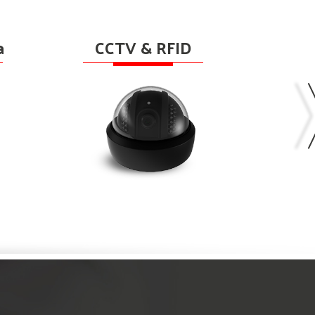
A
a
CCTV & RFID
k