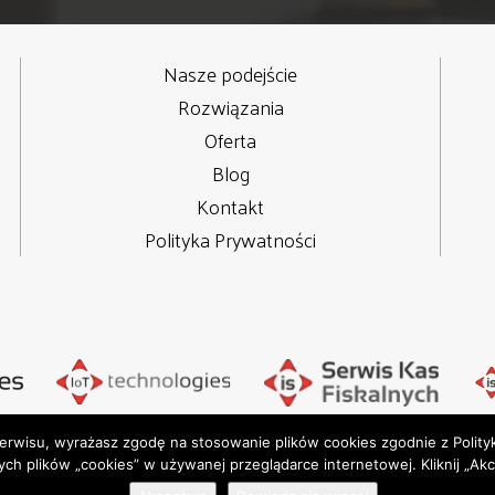
Nasze podejście
Rozwiązania
Oferta
Blog
Kontakt
Polityka Prywatności
Serwisu, wyrażasz zgodę na stosowanie plików cookies zgodnie z
Polit
yrights © 2020
Integrated 
 plików „cookies” w używanej przeglądarce internetowej. Kliknij „Akcep