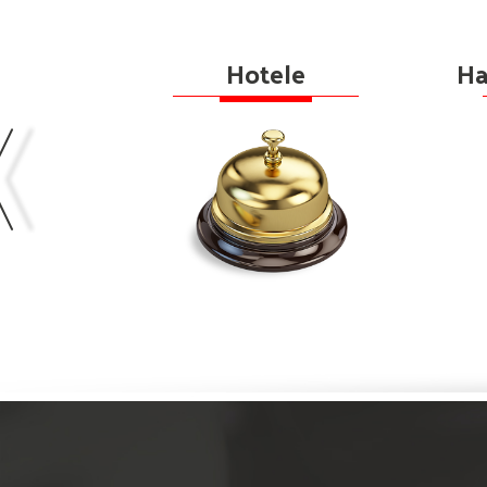
mia
Hotele
Ha