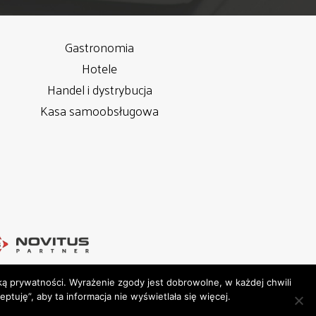
Gastronomia
Hotele
Handel i dystrybucja
Kasa samoobsługowa
yką prywatności
. Wyrażenie zgody jest dobrowolne, w każdej chwili
Systems -
IS UP LEVEL SP. Z O.O.
tuję”, aby ta informacja nie wyświetlała się więcej.