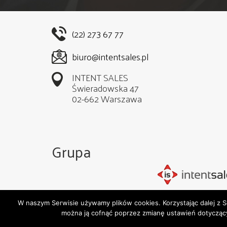
(22) 273 67 77
biuro@intentsales.pl
INTENT SALES
Świeradowska 47
02-662 Warszawa
Grupa
W naszym Serwisie używamy plików cookies. Korzystając dalej z 
Wszystkie prawa zastrzeżone. Cop
można ją cofnąć poprzez zmianę ustawień dotyczących